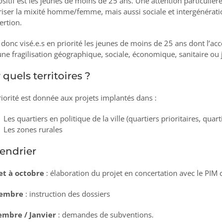
ositif est les jeunes de moins de 25 ans. Une attention particuliè
riser la mixité homme/femme, mais aussi sociale et intergénératio
ertion.
 donc visé.e.s en priorité les jeunes de moins de 25 ans dont l’accès
une fragilisation géographique, sociale, économique, sanitaire ou j
 quels territoires ?
riorité est donnée aux projets implantés dans :
Les quartiers en politique de la ville (quartiers prioritaires, quarti
Les zones rurales
endrier
let à octobre
: élaboration du projet en concertation avec le PIM 
embre
: instruction des dossiers
mbre / Janvier
: demandes de subventions.