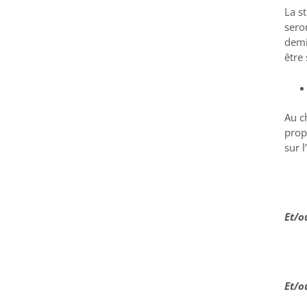
La s
sero
demi
être
Au c
prop
sur 
Et/o
Et/o