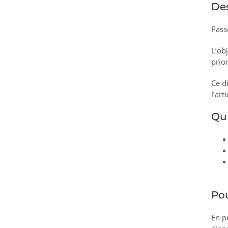
Des
Pass
L’ob
prio
Ce d
l’art
Qui
Pou
En pr