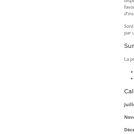
disp
favo
d’ins
Sont
par 
Sur
La p
Cal
Juil
Nov
Déce