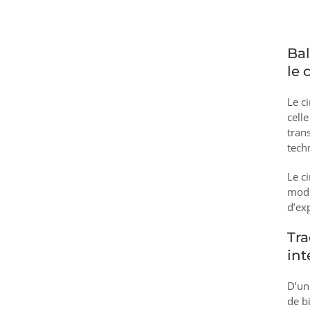
Ba
le 
Le c
cell
trans
tech
Le c
modu
d’ex
Tra
int
D’un
de b