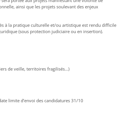
re sera portée aux projets manifestant une volonté de
nnelle, ainsi que les projets soulevant des enjeux
 à la pratique culturelle et/ou artistique est rendu difficile
uridique (sous protection judiciaire ou en insertion).
ers de veille, territoires fragilisés…)
date limite d’envoi des candidatures 31/10