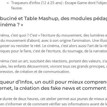
Traqueurs d’infox (12 à 25 ans) : Escape Game dont l’object
fausse.
lbuciné et Table Mashup, des modules péda
cinéma ? »
inéma, c’est quoi ? C’est « l’écriture du mouvement, des lumières et
e du mouvement d’abord, avec à son origine l’animation. Une illus
poser ou revisiter le réel. Le cinéma, c’est alors aussi l’art de la
niques pour le faire, c’est de l’écriture, du tournage, de la narrat
inéma c’est un art, suscitant des réactions, portant des valeurs, s
les, les enfants découvriront, vivront tous ces grands principes, ce
pression, de création et de communication.
queur d’Infox, un outil pour mieux comprend
ernet, la création des fake news et comment 
e durée de deux heures, cet atelier permet aux jeunes de mieux
ien s’informer et de comment vérifier ses informations avant de l